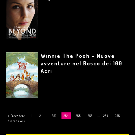
Winnie The Pooh – Nuove
avventure nel Bosco dei 100
Acri
...
...
« Precedenti
1
2
253
254
255
256
264
265
Successive »