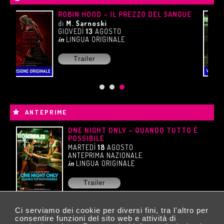
UE
ONE NIGHT ONLY – QUANDO TUTTO È
POSSIBILE
di
W. Gluck
MARTEDÌ
18
AGOSTO
in
LINGUA ORIGINALE
Trailer
ANTEPRIME
ONE NIGHT ONLY – QUANDO TUTTO È
POSSIBILE
MARTEDÌ
18
AGOSTO
ANTEPRIMA NAZIONALE
in
LINGUA ORIGINALE
Trailer
Ci serviamo dei cookie per diversi fini, tra l'altro per
consentire funzioni del sito web e attività di