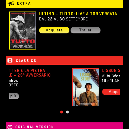
EXTRA
ULTIMO – TUTTO: LIVE A TOR VERGATA
DAL
22
AL
30
SETTEMBRE
Acquista
Trailer
CLASSICS
LISBON STORY
di
W. Wenders
1994
10
e
11
AGOSTO
Acquista
Trailer
ORIGINAL VERSION