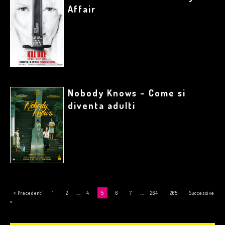
Affair
Nobody Knows – Come si
diventa adulti
...
...
« Precedenti
1
2
4
5
6
7
264
265
Successive
»