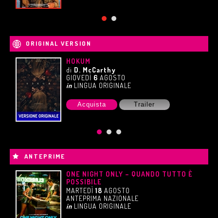
ORIGINAL VERSION
È
HOKUM
di
D. McCarthy
GIOVEDÌ
6
AGOSTO
in
LINGUA ORIGINALE
Acquista
Trailer
ANTEPRIME
ONE NIGHT ONLY – QUANDO TUTTO È
POSSIBILE
MARTEDÌ
18
AGOSTO
ANTEPRIMA NAZIONALE
in
LINGUA ORIGINALE