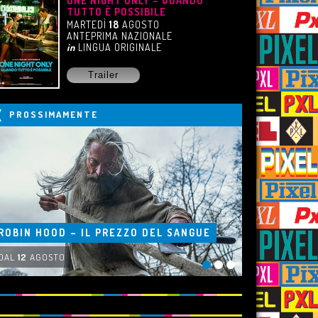
ONE NIGHT ONLY – QUANDO
TUTTO È POSSIBILE
MARTEDÌ
18
AGOSTO
ANTEPRIMA NAZIONALE
in
LINGUA ORIGINALE
Trailer
PROSSIMAMENTE
ROBIN HOOD – IL PREZZO DEL SANGUE
DAL
12
AGOSTO