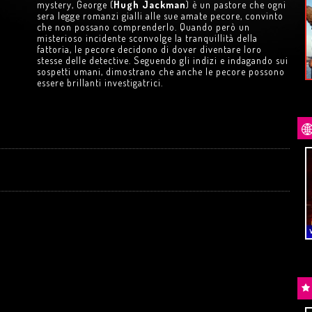
VERSARIO
mystery, George (
Hugh Jackman
) è un pastore che ogni
di
W. Wenders
1994
sera legge romanzi gialli alle sue amate pecore, convinto
10
e
11
AGOSTO
che non possano comprenderlo. Quando però un
misterioso incidente sconvolge la tranquillità della
Acquista
Trailer
fattoria, le pecore decidono di dover diventare loro
stesse delle detective. Seguendo gli indizi e indagando sui
sospetti umani, dimostrano che anche le pecore possono
essere brillanti investigatrici.
UANDO
ROBIN HOOD – IL PREZZO DEL
SANGUE
di
M. Sarnoski
GIOVEDÌ
13
AGOSTO
in
LINGUA ORIGINALE
Trailer