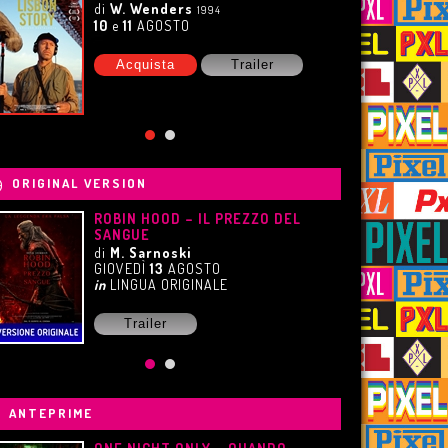
FILOSOFALE – 25° AVVERSARIO
di
C. Columbus
2001
DAL
26
AGOSTO
Scopri di più
ORIGINAL VERSION
ONE NIGHT ONLY – QUANDO
TUTTO È POSSIBILE
di
W. Gluck
MARTEDÌ
18
AGOSTO
in
LINGUA ORIGINALE
Trailer
ANTEPRIME