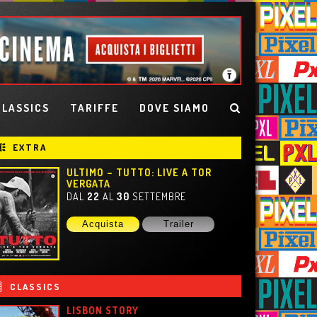
CLASSICS
TARIFFE
DOVE SIAMO
EXTRA
ULTIMO – TUTTO: LIVE A TOR
VERGATA
DAL
22
AL
30
SETTEMBRE
Acquista
Trailer
CLASSICS
HARRY POTTER E LA PIETRA