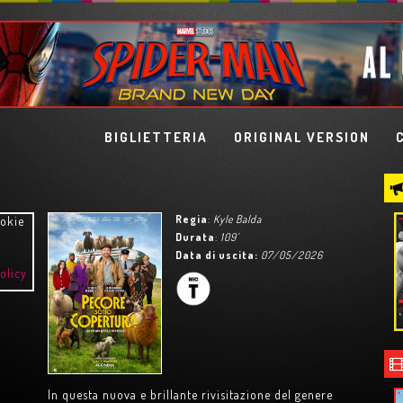
BIGLIETTERIA
ORIGINAL VERSION
Regia
:
Kyle Balda
ookie
Durata
:
109'
Data di uscita:
07/05/2026
olicy
IETRA
LISBON STORY
In questa nuova e brillante rivisitazione del genere